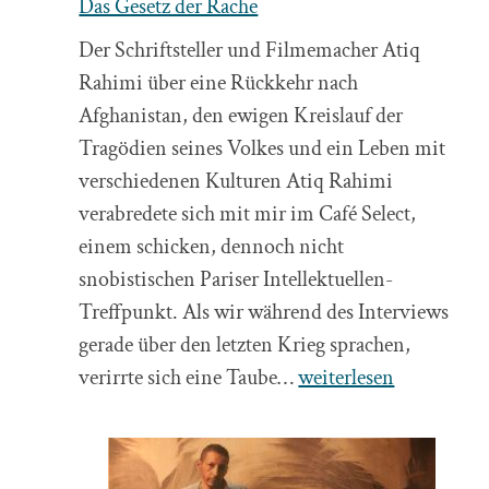
Das Gesetz der Rache
Der Schriftsteller und Filmemacher Atiq
Rahimi über eine Rückkehr nach
Afghanistan, den ewigen Kreislauf der
Tragödien seines Volkes und ein Leben mit
verschiedenen Kulturen Atiq Rahimi
verabredete sich mit mir im Café Select,
einem schicken, dennoch nicht
snobistischen Pariser Intellektuellen-
Treffpunkt. Als wir während des Interviews
gerade über den letzten Krieg sprachen,
Das
verirrte sich eine Taube…
weiterlesen
Gesetz
der
Rache