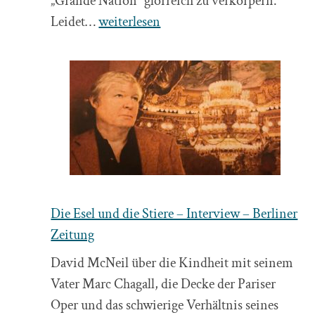
„Grande Nation“ glorreich zu verkörpern.
Der
Leidet…
weiterlesen
Peter-
Pan-
Komplex,
Gespräch
mit
Michel
Onfray
über
den
Die Esel und die Stiere – Interview – Berliner
französischen
Zeitung
Präsidenten
David McNeil über die Kindheit mit seinem
Nicolas
Vater Marc Chagall, die Decke der Pariser
Sarkozy
Oper und das schwierige Verhältnis seines