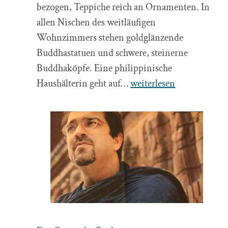
bezogen, Teppiche reich an Ornamenten. In
allen Nischen des weitläufigen
Wohnzimmers stehen goldglänzende
Buddhastatuen und schwere, steinerne
Buddhaköpfe. Eine philippinische
Kunst
Haushälterin geht auf…
weiterlesen
und
Kühe
–
Porträt
–
Berliner
Zeitung