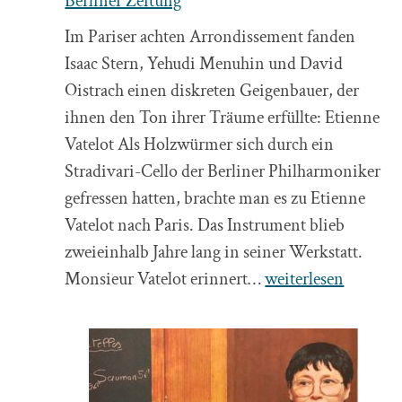
Berliner Zeitung
Im Pariser achten Arrondissement fanden
Isaac Stern, Yehudi Menuhin und David
Oistrach einen diskreten Geigenbauer, der
ihnen den Ton ihrer Träume erfüllte: Etienne
Vatelot Als Holzwürmer sich durch ein
Stradivari-Cello der Berliner Philharmoniker
gefressen hatten, brachte man es zu Etienne
Vatelot nach Paris. Das Instrument blieb
zweieinhalb Jahre lang in seiner Werkstatt.
Das
Monsieur Vatelot erinnert…
weiterlesen
Gesicht
der
Stradivari
–